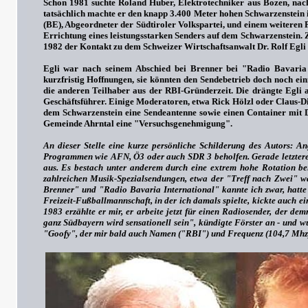
Schon 1981 suchte Roland Huber, Elektrotechniker aus Bozen, nac
tatsächlich machte er den knapp 3.400 Meter hohen Schwarzenstein 
(BE), Abgeordneter der Südtiroler Volkspartei, und einem weitere
Errichtung eines leistungsstarken Senders auf dem Schwarzenstein. 
1982 der Kontakt zu dem Schweizer Wirtschaftsanwalt Dr. Rolf Egli 
Egli war nach seinem Abschied bei Brenner bei "Radio Bavaria 
kurzfristig Hoffnungen, sie könnten den Sendebetrieb doch noch ei
die anderen Teilhaber aus der RBI-Gründerzeit. Die drängte Egli 
Geschäftsführer. Einige Moderatoren, etwa Rick Hölzl oder Claus-D
dem Schwarzenstein eine Sendeantenne sowie einen Container mit 
Gemeinde Ahrntal eine "Versuchsgenehmigung".
An dieser Stelle eine kurze persönliche Schilderung des Autors: 
Programmen wie AFN, Ö3 oder auch SDR 3 beholfen. Gerade letztere 
aus. Es bestach unter anderem durch eine extrem hohe Rotation bei 
zahlreichen Musik-Spezialsendungen, etwa der "Treff nach Zwei" w
Brenner" und "Radio Bavaria International" kannte ich zwar, hatte
Freizeit-Fußballmannschaft, in der ich damals spielte, kickte auch e
1983 erzählte er mir, er arbeite jetzt für einen Radiosender, der 
ganz Südbayern wird sensationell sein", kündigte Förster an - und w
"Goofy", der mir bald auch Namen ("RBI") und Frequenz (104,7 Mhz) de