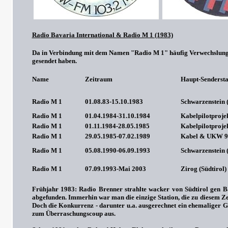
Radio Bavaria International & Radio M 1 (1983)
Da in Verbindung mit dem Namen "Radio M 1" häufig Verwechslungen 
gesendet haben.
Name
Zeitraum
Haupt-Senderst
Radio M 1
01.08.83-15.10.1983
Schwarzenstein (
Radio M 1
01.04.1984-31.10.1984
Kabelpilotproj
Radio M 1
01.11.1984-28.05.1985
Kabelpilotproj
Radio M 1
29.05.1985-07.02.1989
Kabel & UKW 9
Radio M 1
05.08.1990-06.09.1993
Schwarzenstein (
Radio M 1
07.09.1993-Mai 2003
Zirog (Südtirol)
Frühjahr 1983: Radio Brenner strahlte wacker von Südtirol gen
abgefunden. Immerhin war man die einzige Station, die zu diesem 
Doch die Konkurrenz - darunter u.a. ausgerechnet ein ehemaliger Ge
zum Überraschungscoup aus.