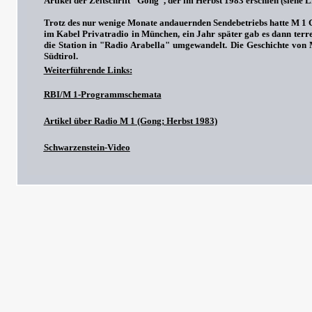
Artikel der Zeitschrift "Gong", der im Herbst 1983 erschien (siehe L
Trotz des nur wenige Monate andauernden Sendebetriebs hatte M 1 G
im Kabel Privatradio in München, ein Jahr später gab es dann ter
die Station in "Radio Arabella" umgewandelt. Die Geschichte von 
Südtirol.
Weiterführende Links:
RBI/M 1-Programmschemata
Artikel über Radio M 1 (Gong; Herbst 1983)
S
chwarzenstein-Video