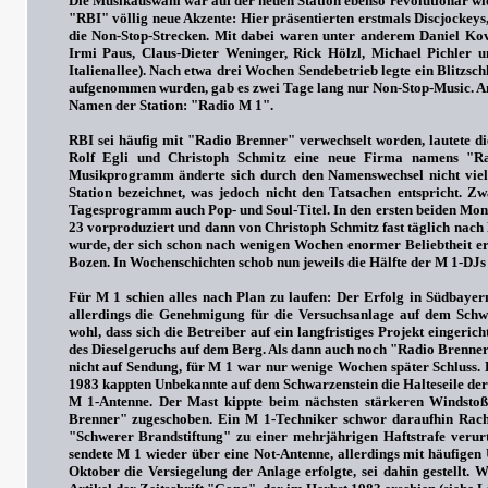
Die Musikauswahl war auf der neuen Station ebenso revolutionär wie
"RBI" völlig neue Akzente: Hier präsentierten erstmals Discjocke
die Non-Stop-Strecken. Mit dabei waren unter anderem Daniel Ko
Irmi Paus, Claus-Dieter Weninger, Rick Hölzl, Michael Pichler un
Italienallee). Nach etwa drei Wochen Sendebetrieb legte ein Blitzs
aufgenommen wurden, gab es zwei Tage lang nur Non-Stop-Music. Am
Namen der Station: "Radio M 1".
RBI sei häufig mit "Radio Brenner" verwechselt worden, lautete d
Rolf Egli und Christoph Schmitz eine neue Firma namens 
Musikprogramm änderte sich durch den Namenswechsel nicht viel,
Station bezeichnet, was jedoch nicht den Tatsachen entspricht. 
Tagesprogramm auch Pop- und Soul-Titel. In den ersten beiden Mo
23 vorproduziert und dann von Christoph Schmitz fast täglich nac
wurde, der sich schon nach wenigen Wochen enormer Beliebtheit er
Bozen. In Wochenschichten schob nun jeweils die Hälfte der M 1-DJs D
Für M 1 schien alles nach Plan zu laufen: Der Erfolg in Südbaye
allerdings die Genehmigung für die Versuchsanlage auf dem Schwa
wohl, dass sich die Betreiber auf ein langfristiges Projekt einge
des Dieselgeruchs auf dem Berg. Als dann auch noch "Radio Brenner"
nicht auf Sendung, für M 1 war nur wenige Wochen später Schluss.
1983 kappten Unbekannte auf dem Schwarzenstein die Halteseile der
M 1-Antenne. Der Mast kippte beim nächsten stärkeren Windsto
Brenner" zugeschoben. Ein M 1-Techniker schwor daraufhin Rache
"Schwerer Brandstiftung" zu einer mehrjährigen Haftstrafe verurte
sendete M 1 wieder über eine Not-Antenne, allerdings mit häufigen 
Oktober die Versiegelung der Anlage erfolgte, sei dahin gestellt