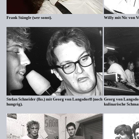
Frank Stängle (wer sonst).
Willy mit Nic von Vo
Stefan Schneider (lks.) mit Georg von Langsdorff (noch
Georg von Langsdorf
hungrig).
kulinarische Schma