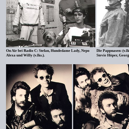
On Air bei Radio C: Stefan, Hundedame Lady, Nepo
Die Pappnasen: (v.lk
Alexa und Willy (v.lks.).
Stevie Höper, Geor